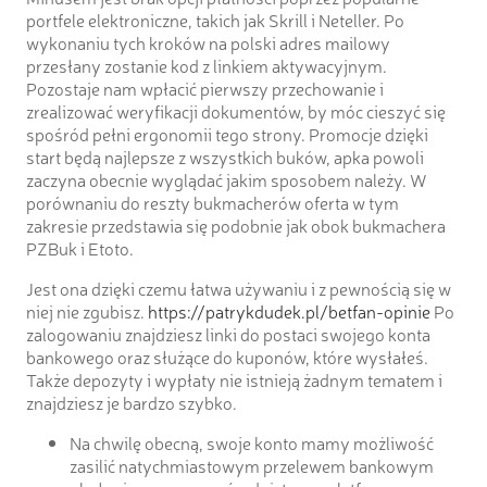
portfele elektroniczne, takich jak Skrill i Neteller. Po
wykonaniu tych kroków na polski adres mailowy
przesłany zostanie kod z linkiem aktywacyjnym.
Pozostaje nam wpłacić pierwszy przechowanie i
zrealizować weryfikacji dokumentów, by móc cieszyć się
spośród pełni ergonomii tego strony. Promocje dzięki
start będą najlepsze z wszystkich buków, apka powoli
zaczyna obecnie wyglądać jakim sposobem należy. W
porównaniu do reszty bukmacherów oferta w tym
zakresie przedstawia się podobnie jak obok bukmachera
PZBuk i Etoto.
Jest ona dzięki czemu łatwa używaniu i z pewnością się w
niej nie zgubisz.
https://patrykdudek.pl/betfan-opinie
Po
zalogowaniu znajdziesz linki do postaci swojego konta
bankowego oraz służące do kuponów, które wysłałeś.
Także depozyty i wypłaty nie istnieją żadnym tematem i
znajdziesz je bardzo szybko.
Na chwilę obecną, swoje konto mamy możliwość
zasilić natychmiastowym przelewem bankowym