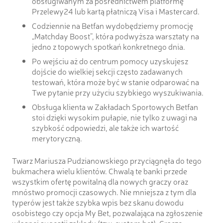
obsługiwanym za pośrednictwem platformę
Przelewy24 lub kartą płatniczą Visa i Mastercard.
Codziennie na Betfan wydobędziemy promocję
„Matchday Boost”, która podwyższa warsztaty na
jedno z topowych spotkań konkretnego dnia.
Po wejściu aż do centrum pomocy uzyskujesz
dojście do wielkiej sekcji często zadawanych
testowań, która może być w stanie odparować na
Twe pytanie przy użyciu szybkiego wyszukiwania.
Obsługa klienta w Zakładach Sportowych Betfan
stoi dzięki wysokim pułapie, nie tylko z uwagi na
szybkość odpowiedzi, ale także ich wartość
merytoryczną.
Twarz Mariusza Pudzianowskiego przyciągnęła do tego
bukmachera wielu klientów. Chwalą te banki przede
wszystkim ofertę powitalną dla nowych graczy oraz
mnóstwo promocji czasowych. Nie mniejsza z tym dla
typerów jest także szybka wpis bez skanu dowodu
osobistego czy opcja My Bet, pozwalająca na zgłoszenie
własnej sugestii zakładu (tzw. custom bet). Gracze