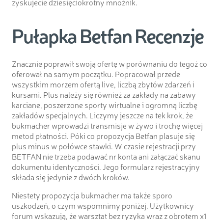
zyskujecie dziesięciokrotny mnożnik.
Pułapka Betfan Recenzje
Znacznie poprawił swoją ofertę w porównaniu do tegoż co
oferował na samym początku. Popracował przede
wszystkim morzem ofertą live, liczbą zbytów zdarzeń i
kursami. Plus należy się również za zakłady na zabawy
karciane, poszerzone sporty wirtualne i ogromną liczbę
zakładów specjalnych. Liczymy jeszcze na tek krok, że
bukmacher wprowadzi transmisje w żywo i trochę więcej
metod płatności. Póki co propozycja Betfan plasuje się
plus minus w połówce stawki. W czasie rejestracji przy
BETFAN nie trzeba podawać nr konta ani załączać skanu
dokumentu identyczności. Jego formularz rejestracyjny
składa się jedynie z dwóch kroków.
Niestety propozycja bukmacher ma także sporo
uszkodzeń, o czym wspomnimy poniżej. Użytkownicy
forum wskazują, że warsztat bez ryzyka wraz z obrotem x1