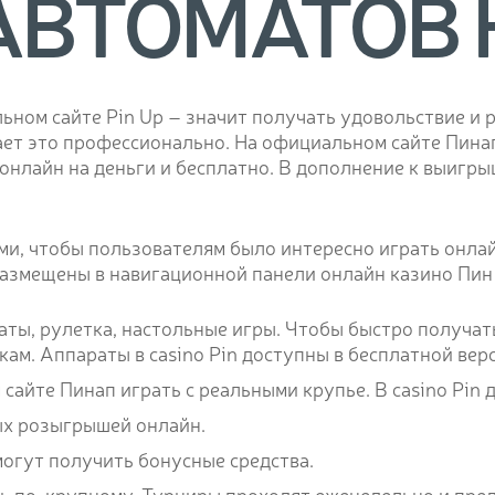
АВТОМАТОВ 
льном сайте Pin Up – значит получать удовольствие и
делает это профессионально. На официальном сайте Пи
ь онлайн на деньги и бесплатно. В дополнение к выигр
и, чтобы пользователям было интересно играть онлай
размещены в навигационной панели онлайн казино Пин
аты, рулетка, настольные игры. Чтобы быстро получат
м. Аппараты в casino Pin доступны в бесплатной верс
сайте Пинап играть с реальными крупье. В casino Pin д
ых розыгрышей онлайн.
огут получить бонусные средства.
ать по-крупному. Турниры проходят еженедельно и пр