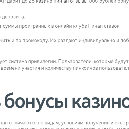
Ап дарит до 25
казино пин ап отзывы
000 рублей бону
 депозита.
 суммы проигранных в онлайн клубе Пинап ставок.
чить и по промокоду. Их раздают индивидуально и по
ует система привилегий. Пользователи, которые будут
 времени участия и количеству пинкоинов пользовате
 бонусы казино
ап отличаются по видам, условиям получения и отыгр
оэтому клиенты, которые активно играть онлайн, могу