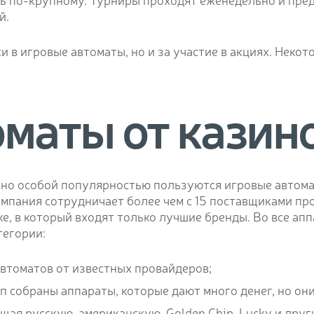
й.
ки в игровые автоматы, но и за участие в акциях. Нек
маты от казино
, но особой популярностью пользуются игровые автома
мпания сотрудничает более чем с 15 поставщиками пр
е, в который входят только лучшие бренды. Во все апп
тегории:
втоматов от известных провайдеров;
п собраны аппараты, которые дают много денег, но он
ая русскую, американскую, Golden Chip, Lucky и друг