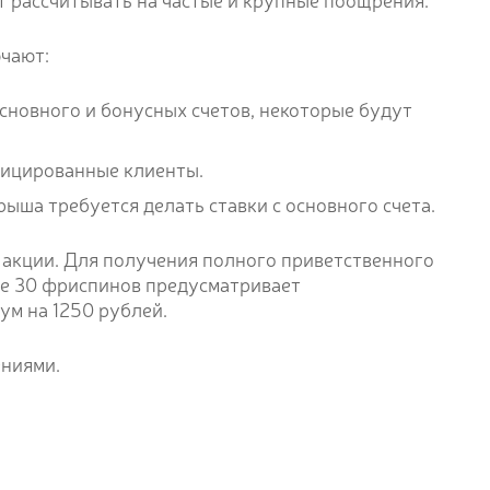
ючают:
сновного и бонусных счетов, некоторые будут
фицированные клиенты.
ыша требуется делать ставки с основного счета.
 акции. Для получения полного приветственного
оме 30 фриспинов предусматривает
ум на 1250 рублей.
ениями.