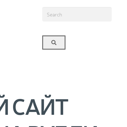
Й САЙТ