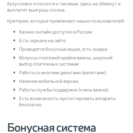
безусловно относится к таковым, здесь не обманут и
выплатят выигрыш сполна.
Критерии, которые привлекают наших пользователей:
Казино онлайн доступно в России.
Есть зеркала на сайте.
Проводятся бонусные акции, есть скидки.
Вопросы платежей крайне важны, широкий
выбор платежных системам.
Работа со многими деньгами (валютами).
Наличие мобильной версии.
Работа службы поддержки (очень важна).
Есть возможность протестировать аппараты
бесплатно.
Бонусная система