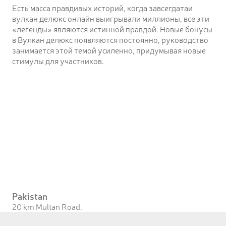
Есть масса правдивых историй, когда завсегдатаи
вулкан делюкс онлайн выигрывали миллионы, все эти
«легенды» являются истинной правдой. Новые бонусы
в Вулкан делюкс появляются постоянно, руководство
занимается этой темой усиленно, придумывая новые
стимулы для участников.
Pakistan
20 km Multan Road,
near Bahria Town Lahore