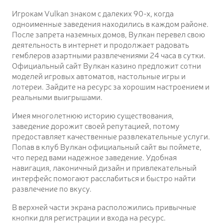
Игрокам Vulkan знаком с далеких 90-х, когда
одноименные заведения находились в каждом районе.
После запрета наземных домов, Вулкан перевел свою
деятельность в интернет и продолжает радовать
гемблеров азартными развлечениями 24 часа в сутки.
Официальный сайт Вулкан казино предложит сотни
моделей игровых автоматов, настольные игры и
лотереи. Зайдите на ресурс за хорошим настроением и
реальными выигрышами.
Имея многолетнюю историю существования,
заведение дорожит своей репутацией, потому
предоставляет качественные развлекательные услуги.
Попав в клуб Вулкан официальный сайт вы поймете,
что перед вами надежное заведение. Удобная
навигация, лаконичный дизайн и привлекательный
интерфейс помогают расслабиться и быстро найти
развлечение по вкусу.
В верхней части экрана расположились привычные
кнопки для регистрации и входа на ресурс.