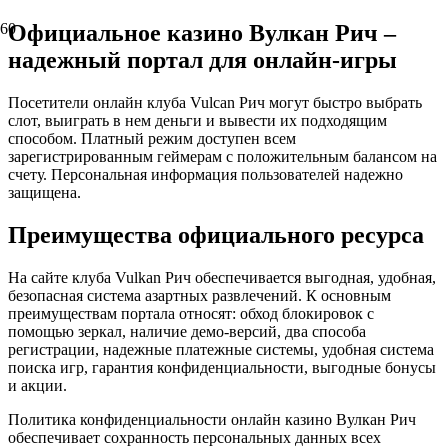
Официальное казино Вулкан Рич –
надежный портал для онлайн-игры
Посетители онлайн клуба Vulcan Рич могут быстро выбрать
слот, выиграть в нем деньги и вывести их подходящим
способом. Платный режим доступен всем
зарегистрированным геймерам с положительным балансом на
счету. Персональная информация пользователей надежно
защищена.
Преимущества официального ресурса
На сайте клуба Vulkan Рич обеспечивается выгодная, удобная,
безопасная система азартных развлечений. К основным
преимуществам портала относят: обход блокировок с
помощью зеркал, наличие демо-версий, два способа
регистрации, надежные платежные системы, удобная система
поиска игр, гарантия конфиденциальности, выгодные бонусы
и акции.
Политика конфиденциальности онлайн казино Вулкан Рич
обеспечивает сохранность персональных данных всех