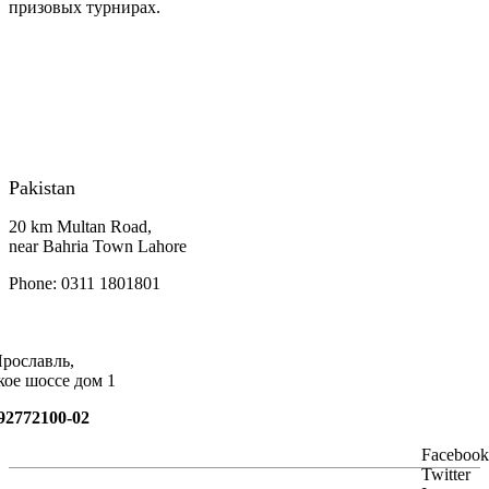
призовых турнирах.
Pakistan
20 km Multan Road,
near Bahria Town Lahore
Phone: 0311 1801801
Ярославль,
кое шоссе дом 1
92772100-02
Facebook
Twitter