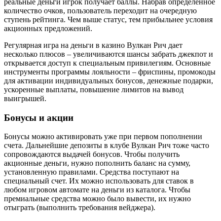
реальные деньги игрок получает баллы. Набрав определенное
количество очков, пользователь переходит на очередную
ступень рейтинга. Чем выше статус, тем прибыльнее условия
акционных предложений.
Регулярная игра на деньги в казино Вулкан Рич дает
несколько плюсов – увеличиваются шансы забрать джекпот и
открывается доступ к специальным привилегиям. Основные
инструменты программы лояльности – фриспины, промокоды
для активации индивидуальных бонусов, денежные подарки,
ускоренные выплаты, повышение лимитов на вывод
выигрышей.
Бонусы и акции
Бонусы можно активировать уже при первом пополнении
счета. Дальнейшие депозиты в клубе Вулкан Рич тоже часто
сопровождаются выдачей бонусов. Чтобы получить
акционные деньги, нужно пополнить баланс на сумму,
установленную правилами. Средства поступают на
специальный счет. Их можно использовать для ставок в
любом игровом автомате на деньги из каталога. Чтобы
премиальные средства можно было вывести, их нужно
отыграть (выполнить требования вейджера).