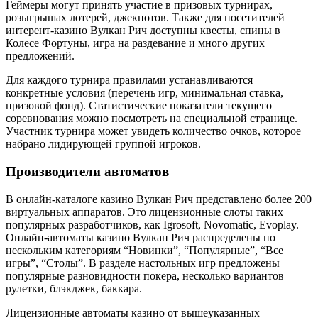
Геймеры могут принять участие в призовых турнирах,
розыгрышах лотерей, джекпотов. Также для посетителей
интерент-казино Вулкан Рич доступны квесты, спины в
Колесе Фортуны, игра на раздевание и много других
предложений.
Для каждого турнира правилами устанавливаются
конкретные условия (перечень игр, минимальная ставка,
призовой фонд). Статистические показатели текущего
соревнования можно посмотреть на специальной странице.
Участник турнира может увидеть количество очков, которое
набрано лидирующей группой игроков.
Производители автоматов
В онлайн-каталоге казино Вулкан Рич представлено более 200
виртуальных аппаратов. Это лицензионные слоты таких
популярных разработчиков, как Igrosoft, Novomatic, Evoplay.
Онлайн-автоматы казино Вулкан Рич распределены по
нескольким категориям “Новинки”, “Популярные”, “Все
игры”, “Столы”. В разделе настольных игр предложены
популярные разновидности покера, несколько вариантов
рулетки, блэкджек, баккара.
Лицензионные автоматы казино от вышеуказанных