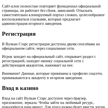
Сайт-клон полностью повторяет функционал официальной
страницы, он работает без сбоев, зависаний. Отыскать
самостоятельно клонируемый портал сложно, целесообразнее
воспользоваться ссылками, которые предлагает
администрация игорного заведения.
Регистрация
В Вулкан Старс регистрация доступна двумя способами на
официальном сайте, через социальные сети.
Игрок заходит на официальный сайт, открывает раздел с
регистрацией, находит иконку социальной сети с
действующим аккаунтом, нажимает на нее.
Внимание! Данные, которые привязаны к профилю соцсети,
привязываются к аккаунту в игорном заведении.
Вход в казино
Вход на сайт Вулкан Старс доступен через браузер,
приложение, зеркала. Чтобы зайти на любимый ресурс,
понадобится пара минут. Для этого нужно будет ввести логин,