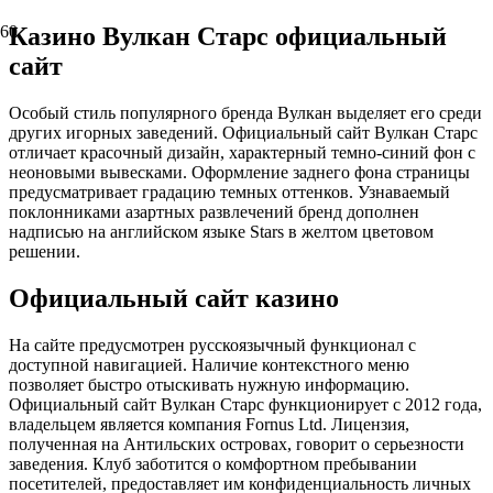
Казино Вулкан Старс официальный
сайт
Особый стиль популярного бренда Вулкан выделяет его среди
других игорных заведений. Официальный сайт Вулкан Старс
отличает красочный дизайн, характерный темно-синий фон с
неоновыми вывесками. Оформление заднего фона страницы
предусматривает градацию темных оттенков. Узнаваемый
поклонниками азартных развлечений бренд дополнен
надписью на английском языке Stars в желтом цветовом
решении.
Официальный сайт казино
На сайте предусмотрен русскоязычный функционал с
доступной навигацией. Наличие контекстного меню
позволяет быстро отыскивать нужную информацию.
Официальный сайт Вулкан Старс функционирует с 2012 года,
владельцем является компания Fornus Ltd. Лицензия,
полученная на Антильских островах, говорит о серьезности
заведения. Клуб заботится о комфортном пребывании
посетителей, предоставляет им конфиденциальность личных