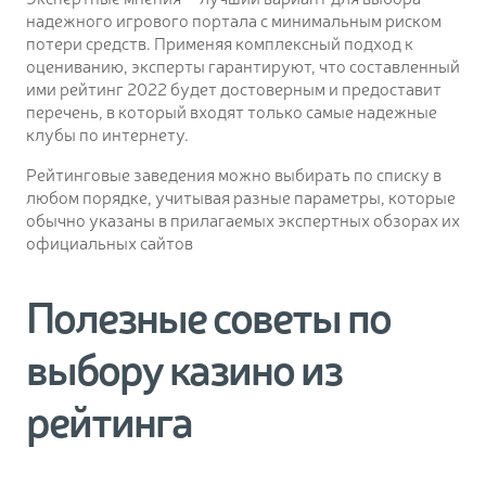
надежного игрового портала с минимальным риском
потери средств. Применяя комплексный подход к
оцениванию, эксперты гарантируют, что составленный
ими рейтинг 2022 будет достоверным и предоставит
перечень, в который входят только самые надежные
клубы по интернету.
Рейтинговые заведения можно выбирать по списку в
любом порядке, учитывая разные параметры, которые
обычно указаны в прилагаемых экспертных обзорах их
официальных сайтов
Полезные советы по
выбору казино из
рейтинга