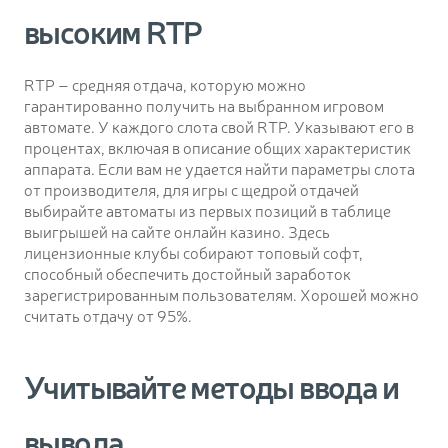
высоким RTP
RTP – средняя отдача, которую можно
гарантированно получить на выбранном игровом
автомате. У каждого слота свой RTP. Указывают его в
процентах, включая в описание общих характеристик
аппарата. Если вам не удается найти параметры слота
от производителя, для игры с щедрой отдачей
выбирайте автоматы из первых позиций в таблице
выигрышей на сайте онлайн казино. Здесь
лицензионные клубы собирают топовый софт,
способный обеспечить достойный заработок
зарегистрированным пользователям. Хорошей можно
считать отдачу от 95%.
Учитывайте методы ввода и
вывода