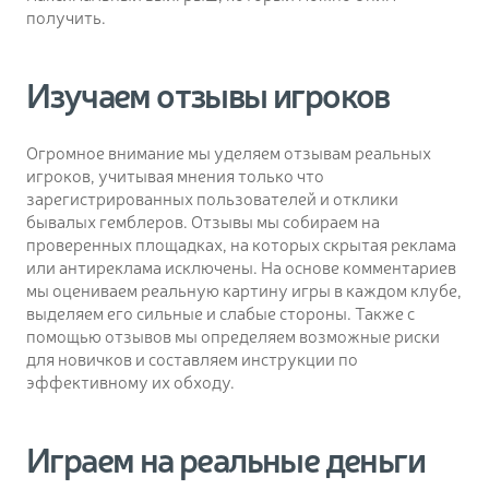
получить.
Изучаем отзывы игроков
Огромное внимание мы уделяем отзывам реальных
игроков, учитывая мнения только что
зарегистрированных пользователей и отклики
бывалых гемблеров. Отзывы мы собираем на
проверенных площадках, на которых скрытая реклама
или антиреклама исключены. На основе комментариев
мы оцениваем реальную картину игры в каждом клубе,
выделяем его сильные и слабые стороны. Также с
помощью отзывов мы определяем возможные риски
для новичков и составляем инструкции по
эффективному их обходу.
Играем на реальные деньги