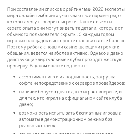
При составлении списков с рейтингами 2022 эксперты
мира онлайн гемблинга учитывают все параметры, о
которых могут говорить игроки. Также с высоты
своего опыта они могут видеть те детали, которые от
обычного пользователя скрыты. С каждым годом
игровых площадок в интернете становится все больше.
Поэтому работа с новыми casino, дающими громкие
обещания, ведется наиболее активно. Однако и давно
действующие виртуальные клубы проходят жесткую
проверку. В целом оценке подлежат:
ассортимент игр и их подлинность, загрузка
софта непосредственно с серверов провайдеров;
наличие бонусов для тех, кто играет впервые, и
для тех, кто играл на официальном сайте клуба
давно;
возможность испытывать бесплатные игровые
автоматы в демонстрационном режиме без
реальных ставок;
список доступных платежных сервисов для