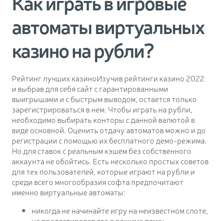
Как играть в игровые
автоматы виртуальных
казино на рубли?
Рейтинг лучших казиноИзучив рейтинги казино 2022
и выбрав для себя сайт с гарантированными
выигрышами и с быстрым выводом, остается только
зарегистрироваться в нем. Чтобы играть на рубли,
необходимо выбирать конторы с данной валютой в
виде основной. Оценить отдачу автоматов можно и до
регистрации с помощью их бесплатного демо-режима.
Но для ставок с реальным кэшем без собственного
аккаунта не обойтись. Есть несколько простых советов
для тех пользователей, которые играют на рубли и
среди всего многообразия софта предпочитают
именно виртуальные автоматы:
никогда не начинайте игру на неизвестном слоте,
не протестировав его в режиме демо;