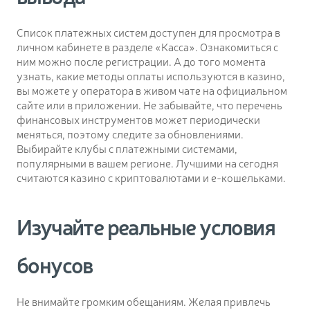
Список платежных систем доступен для просмотра в
личном кабинете в разделе «Касса». Ознакомиться с
ним можно после регистрации. А до того момента
узнать, какие методы оплаты используются в казино,
вы можете у оператора в живом чате на официальном
сайте или в приложении. Не забывайте, что перечень
финансовых инструментов может периодически
меняться, поэтому следите за обновлениями.
Выбирайте клубы с платежными системами,
популярными в вашем регионе. Лучшими на сегодня
считаются казино с криптовалютами и е-кошельками.
Изучайте реальные условия
бонусов
Не внимайте громким обещаниям. Желая привлечь