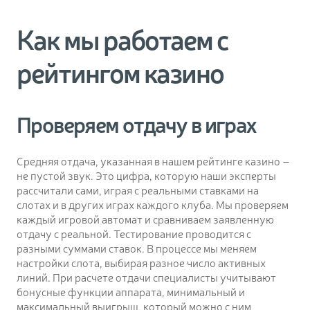
Как мы работаем с
рейтингом казино
Проверяем отдачу в играх
Средняя отдача, указанная в нашем рейтинге казино –
не пустой звук. Это цифра, которую наши эксперты
рассчитали сами, играя с реальными ставками на
слотах и в других играх каждого клуба. Мы проверяем
каждый игровой автомат и сравниваем заявленную
отдачу с реальной. Тестирование проводится с
разными суммами ставок. В процессе мы меняем
настройки слота, выбирая разное число активных
линий. При расчете отдачи специалисты учитывают
бонусные функции аппарата, минимальный и
максимальный выигрыш, который можно с ним