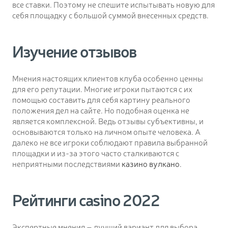
все ставки. Поэтому не спешите испытывать новую для
себя площадку с большой суммой внесенных средств.
Изучение отзывов
Мнения настоящих клиентов клуба особенно ценны
для его репутации. Многие игроки пытаются с их
помощью составить для себя картину реального
положения дел на сайте. Но подобная оценка не
является комплексной. Ведь отзывы субъективны, и
основываются только на личном опыте человека. А
далеко не все игроки соблюдают правила выбранной
площадки и из-за этого часто сталкиваются с
неприятными последствиями
казино вулкано
.
Рейтинги casino 2022
Экспертные мнения – лучший вариант для выбора