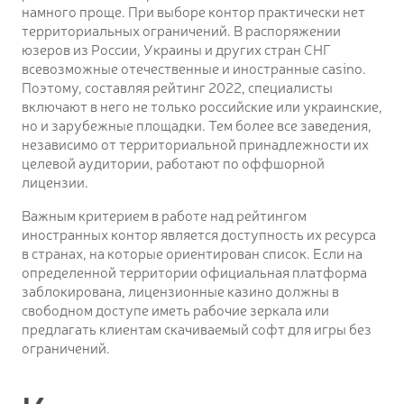
намного проще. При выборе контор практически нет
территориальных ограничений. В распоряжении
юзеров из России, Украины и других стран СНГ
всевозможные отечественные и иностранные casino.
Поэтому, составляя рейтинг 2022, специалисты
включают в него не только российские или украинские,
но и зарубежные площадки. Тем более все заведения,
независимо от территориальной принадлежности их
целевой аудитории, работают по оффшорной
лицензии.
Важным критерием в работе над рейтингом
иностранных контор является доступность их ресурса
в странах, на которые ориентирован список. Если на
определенной территории официальная платформа
заблокирована, лицензионные казино должны в
свободном доступе иметь рабочие зеркала или
предлагать клиентам скачиваемый софт для игры без
ограничений.